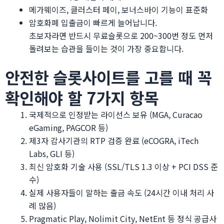
메가웨이즈, 클러스터 페이, 보너스바이 기능이 표준화
암호화폐 입출금이 빠르게 늘어납
니다.
초보자라면 반드시
무료슬롯
으로 200~300번 정도 먼저
돌려보는 습관을 들이는 것이 가장 중요합니다.
안전한 슬롯사이트를 고를 때 꼭
확인해야 할 7가지 항목
국제적으로 인정받는 라이선스 보유 (MGA, Curacao
eGaming, PAGCOR 등)
제3자 감사기관의 RTP 검증 완료 (eCOGRA, iTech
Labs, GLI 등)
최신 암호화 기술 사용 (SSL/TLS 1.3 이상 + PCI DSS 준
수)
실제 사용자들이 말하는 출금 속도 (24시간 이내 처리 사
례 많음)
Pragmatic Play, Nolimit City, NetEnt 등 정식 공급사